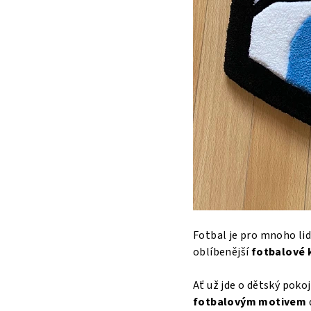
Fotbal je pro mnoho lidí
oblíbenější
fotbalové 
Ať už jde o dětský pok
fotbalovým motivem