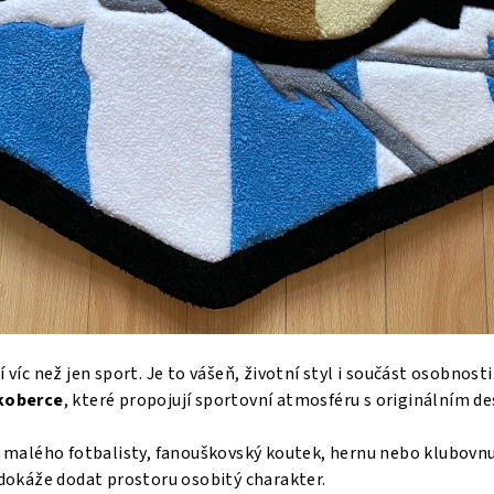
 víc než jen sport. Je to vášeň, životní styl i součást osobnosti
koberce
, které propojují sportovní atmosféru s originálním de
oj malého fotbalisty, fanouškovský koutek, hernu nebo klubovn
dokáže dodat prostoru osobitý charakter.