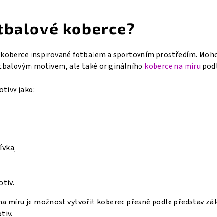
otbalové koberce?
 koberce inspirované fotbalem a sportovním prostředím. Moh
otbalovým motivem, ale také originálního
koberce na míru
podl
otivy jako:
ívka,
otiv.
na míru je možnost vytvořit koberec přesně podle představ zá
tiv.