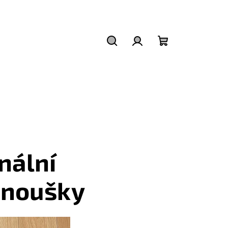
Hledat
Přihlášení
Nákupní
košík
nální
fanoušky