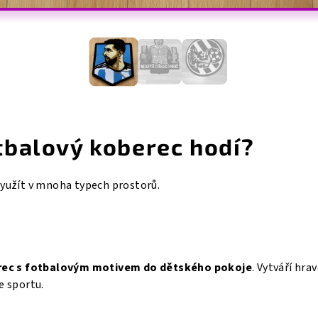
tbalový koberec hodí?
využít v mnoha typech prostorů.
ec s fotbalovým motivem do dětského pokoje
. Vytváří hra
e sportu.