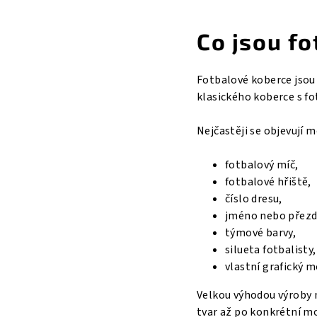
Co jsou f
Fotbalové koberce jsou
klasického koberce s f
Nejčastěji se objevují m
fotbalový míč,
fotbalové hřiště,
číslo dresu,
jméno nebo přezd
týmové barvy,
silueta fotbalisty,
vlastní grafický m
Velkou výhodou výroby 
tvar až po konkrétní mo