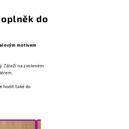
doplněk do
balovým motivem
ý. Záleží na zvoleném
riérem.
e hodit také do