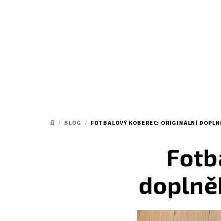
Přejít
na
obsah
/
BLOG
/
FOTBALOVÝ KOBEREC: ORIGINÁLNÍ DOPLNĚ
DOMŮ
Fotb
doplněk