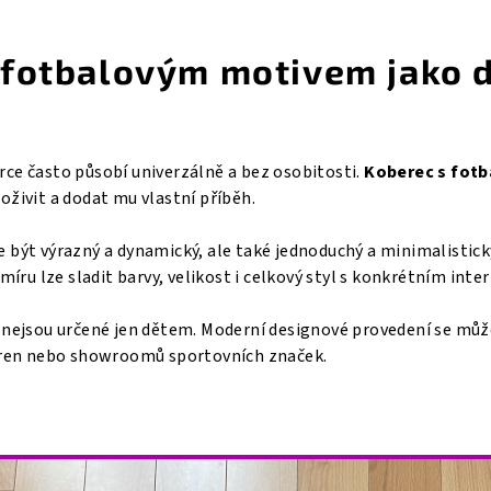
 fotbalovým motivem jako 
ce často působí univerzálně a bez osobitosti.
Koberec s fot
živit a dodat mu vlastní příběh.
 být výrazný a dynamický, ale také jednoduchý a minimalistick
míru lze sladit barvy, velikost i celkový styl s konkrétním inte
 nejsou určené jen dětem. Moderní designové provedení se můž
eren nebo showroomů sportovních značek.