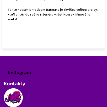
Tento kousek s motivem Batmana je skvělou volbou pro ty,
kteří chtějí do svého interiéru vnést kousek filmového
světa!
Z
á
p
Instagram
a
Kontakty
t
í