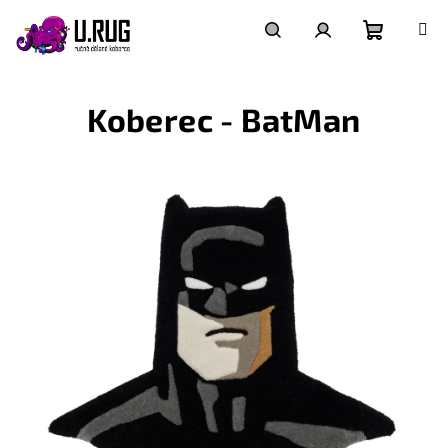
Přejít
na
obsah
Nákupní
Hledat
Přihlášení
Koberec - BatMan
košík