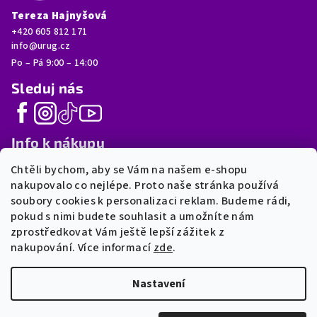
Tereza Hajnyšová
+420 605 812 171
info@urug.cz
Po – Pá 9:00 – 14:00
Sleduj nás
Info k nákupu
Chtěli bychom, aby se Vám na našem e-shopu
FAQ
nakupovalo co nejlépe. Proto naše stránka používá
Moje objednávka
soubory cookies k personalizaci reklam. Budeme rádi,
Postup výroby
pokud s nimi budete souhlasit a umožníte nám
Doprava a platba
zprostředkovat Vám ještě lepší zážitek z
Obchodní podmínky
nakupování. Více informací
zde
.
GDPR
Nastavení
Copyright 2025-2026 • Všechna práva vyhrazena •
URUG.cz
•