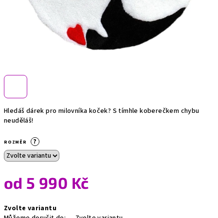
Hledáš dárek pro milovníka koček? S tímhle koberečkem chybu
neuděláš!
?
ROZMĚR
od
5 990 Kč
Měrná
Zvolte variantu
cena: