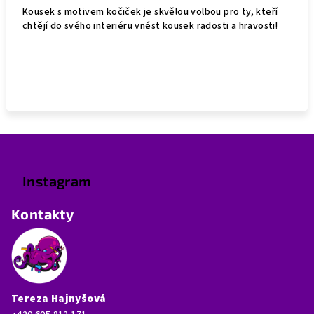
Kousek s motivem kočiček je skvělou volbou pro ty, kteří
chtějí do svého interiéru vnést kousek radosti a hravosti!
Z
á
p
Instagram
a
Kontakty
t
í
Tereza Hajnyšová