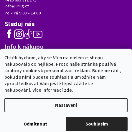
+420 605 812 171
info@urug.cz
Po – Pá 9:00 – 14:00
Sleduj nás
Info k nákupu
Chtěli bychom, aby se Vám na našem e-shopu
FAQ
nakupovalo co nejlépe. Proto naše stránka používá
Moje objednávka
soubory cookies k personalizaci reklam. Budeme rádi,
Postup výroby
pokud s nimi budete souhlasit a umožníte nám
Doprava a platba
zprostředkovat Vám ještě lepší zážitek z
Obchodní podmínky
nakupování. Více informací
zde
.
GDPR
Nastavení
Copyright 2025-2026 • Všechna práva vyhrazena •
URUG.cz
•
Vyrobeno v Česku • 2026
Odmítnout
Souhlasím
Vytvořil Shoptet