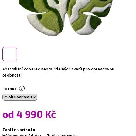
Abstraktní koberec nepravidelných tvarů pro opravdovou
osobnost!
?
ROZMĚR
od
4 990 Kč
Měrná
Zvolte variantu
cena: