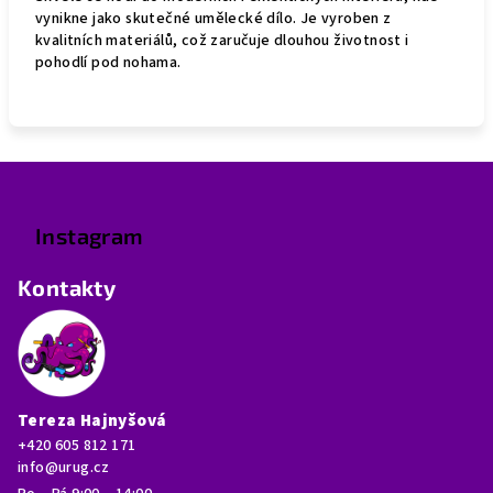
vynikne jako skutečné umělecké dílo. Je vyroben z
kvalitních materiálů, což zaručuje dlouhou životnost i
pohodlí pod nohama.
Z
á
p
Instagram
a
Kontakty
t
í
Tereza Hajnyšová
+420 605 812 171
info@urug.cz