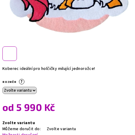
Koberec ideální pro holčičky milující jednorožce!
?
ROZMĚR
od
5 990 Kč
Měrná
Zvolte variantu
cena:
Můžeme doručit do:
Zvolte variantu