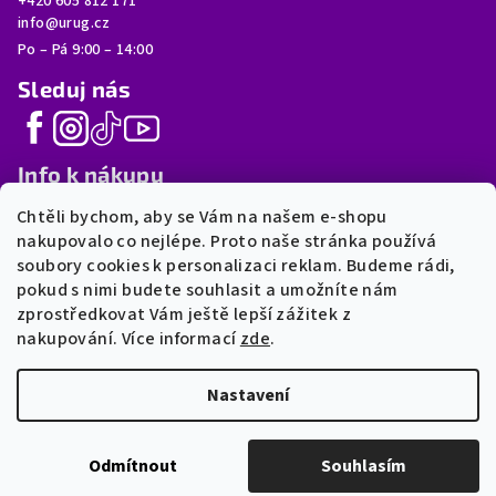
+420 605 812 171
info@urug.cz
Po – Pá 9:00 – 14:00
Sleduj nás
Info k nákupu
Chtěli bychom, aby se Vám na našem e-shopu
FAQ
nakupovalo co nejlépe. Proto naše stránka používá
Moje objednávka
soubory cookies k personalizaci reklam. Budeme rádi,
Postup výroby
pokud s nimi budete souhlasit a umožníte nám
Doprava a platba
zprostředkovat Vám ještě lepší zážitek z
Obchodní podmínky
nakupování. Více informací
zde
.
GDPR
Nastavení
Copyright 2025-2026 • Všechna práva vyhrazena •
URUG.cz
•
Vyrobeno v Česku • 2026
Odmítnout
Souhlasím
Vytvořil Shoptet