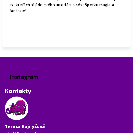
ty, kteří chtějí do svého interiéru vnést špetku magie a
fantazie!
Z
á
p
Instagram
a
Kontakty
t
í
Tereza Hajnyšová