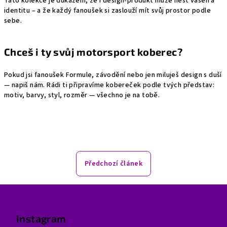
Tato kolekce je důkazem, že i design-produkt může nést vášeň a
identitu – a že každý fanoušek si zaslouží mít svůj prostor podle
sebe.
Chceš i ty svůj motorsport koberec?
Pokud jsi fanoušek Formule, závodění nebo jen miluješ design s duší
— napiš nám. Rádi ti připravíme kobereček podle tvých představ:
motiv, barvy, styl, rozměr — všechno je na tobě.
Předchozí článek
Z
á
p
Instagram