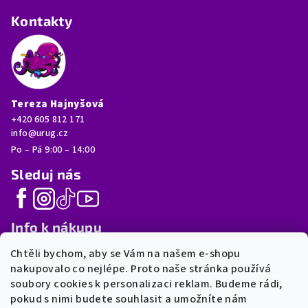
a
Kontakty
t
í
Tereza Hajnyšová
+420 605 812 171
info@urug.cz
Po – Pá 9:00 – 14:00
Sleduj nás
Info k nákupu
Chtěli bychom, aby se Vám na našem e-shopu
FAQ
nakupovalo co nejlépe. Proto naše stránka používá
Moje objednávka
soubory cookies k personalizaci reklam. Budeme rádi,
Postup výroby
pokud s nimi budete souhlasit a umožníte nám