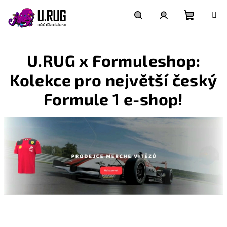
Přejít
na
obsah
Nákupní
Hledat
Přihlášení
U.RUG x Formuleshop:
košík
Kolekce pro největší český
Formule 1 e-shop!